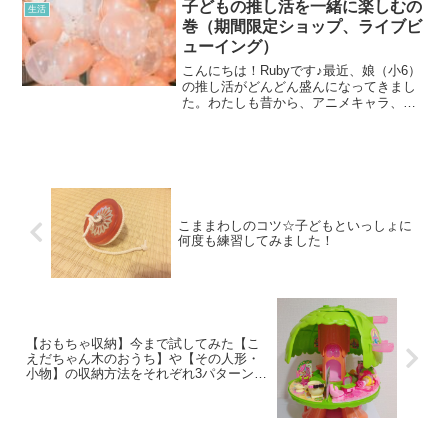
息子が息子もし学校の時間割どおりに生
子どもの推し活を一緒に楽しむの
生活
活したら、数日...
巻（期間限定ショップ、ライブビ
ューイング）
こんにちは！Rubyです♪最近、娘（小6）
の推し活がどんどん盛んになってきまし
た。わたしも昔から、アニメキャラ、ア
イドル、ミュージシャンなど色々な推し
がいましたが😂、昔はネットもSNSもな
く、情報源といえばテレビやラジオ、雑
誌ぐらい。得られ...
こままわしのコツ☆子どもといっしょに
何度も練習してみました！
【おもちゃ収納】今まで試してみた【こ
えだちゃん木のおうち】や【その人形・
小物】の収納方法をそれぞれ3パターンご
紹介♪