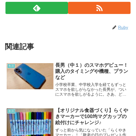
Ruby
関連記事
長男（中１）のスマホデビュー！
生活
購入のタイミングや機種、プラン
など
小学校卒業、中学校入学を経てもずっと
スマホを欲しがらなかった長男が、つい
にスマホを欲しがるように。さあ、どれ
ぐらい費用がかかるのか？機種やプラン
はどうする？色んな不安を乗り越え、無
事、長男のスマホデビューが完了！
【オリジナル食器づくり】らくや
生活
きマーカーで100均マグカップの
絵付けにチャレンジ♪
ずっと前から気になっていた「らくやき
マーカー」！「敬老の日のプレゼント作