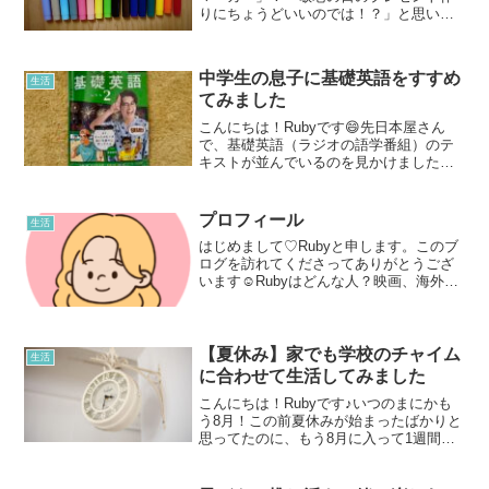
りにちょうどいいのでは！？」と思い、
先日購入して使ってみたところ、思って
いた以上に簡単であっという間にオリジ
ナル食器が完成しました！オーブンOKの
中学生の息子に基礎英語をすすめ
ものであれば、どんな食...
生活
てみました
こんにちは！Rubyです😄先日本屋さん
で、基礎英語（ラジオの語学番組）のテ
キストが並んでいるのを見かけました。
「そういえば昔してたなあ…」ととても
懐かしい気分になり、それと同時に「息
子にすすめてみてもいいかも！」とひら
プロフィール
生活
めきました💡さっそく隣...
はじめまして♡Rubyと申します。このブ
ログを訪れてくださってありがとうござ
います☺Rubyはどんな人？映画、海外ド
ラマ、本が大好きな40代主婦で、アロマ
やハーブにも興味あり。子どもたちも大
きくなってきたし、久しぶりに美術館や
音楽会にも行っ...
【夏休み】家でも学校のチャイム
生活
に合わせて生活してみました
こんにちは！Rubyです♪いつのまにかも
う8月！この前夏休みが始まったばかりと
思ってたのに、もう8月に入って1週間が
経ちました💦このままだとあっという間
に8月が過ぎていきそう…。そんなとき、