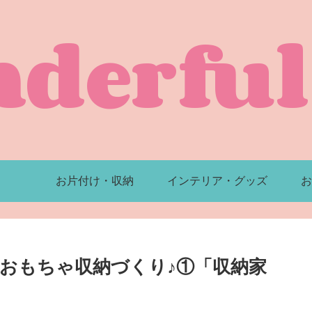
derful 
お片付け・収納
インテリア・グッズ
お
おもちゃ収納づくり♪①「収納家